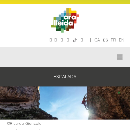
|
CA
ES
FR
EN
ESCALADA
©Ricardo Giancola