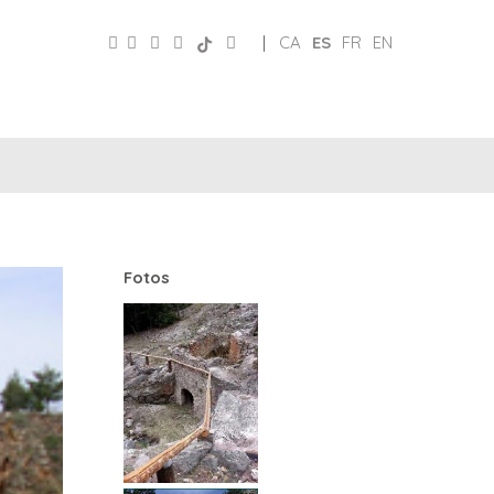
|
CA
ES
FR
EN
CLUB
REDES
DE
PATRONATO
SOCIALES
AMIGOS
Fotos