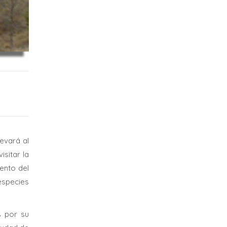
evará al
sitar la
ento del
especies
s por su