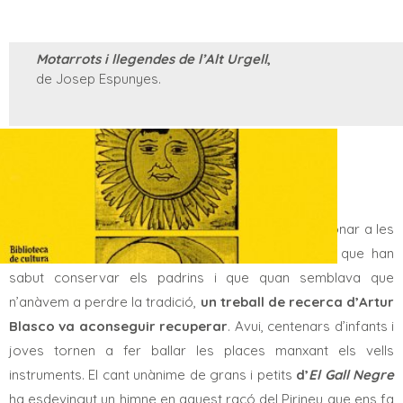
Motarrots i llegendes de l’Alt Urgell
,
de Josep Espunyes.
La música que recorre aquestes valls i sentim ressonar a les
parets del Cadí és la dels
acordions diatònics
que han
sabut conservar els padrins i que quan semblava que
n’anàvem a perdre la tradició,
un treball de recerca d’Artur
Blasco va aconseguir recuperar
. Avui, centenars d’infants i
joves tornen a fer ballar les places manxant els vells
instruments. El cant unànime de grans i petits
d’
El Gall Negre
ha esdevingut un himne en aquest racó del Pirineu que ens fa