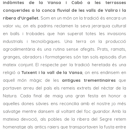
indòmites de la Vansa i Cabó a les terrasses
conquerides a la conca fluvial de les valls de Valira i la
ribera d’Urgellet.
Som en un món on la tradició és encara un
valor viu, on els padrins reclamen la seva jerarquia cultural
en balls i trobades que han superat totes les invasions
industrials i tecnològiques. Una terra on la producció
agroalimentària és una rutina sense afegits. Prats, ramats,
granges, obradors i formatgeries són tan sols episodis d’un
mateix conjunt. El respecte per la tradició heretada és una
religió a
Tuixent i la vall de la Vansa
, on ens endinsem en
aquell món màgic de les
antigues trementinaires
que
portaven arreu del país els remeis extrets del nèctar de la
Natura. Cada final de maig una gran festa en honor a
aquelles dones sàvies ens reconcilia amb el nostre jo més
salvatge mentre dansem al voltant del foc guaridor. Amb la
mateixa devoció, als pobles de la ribera del Segre retem
homenatge als antics raiers que transportaven la fusta entre