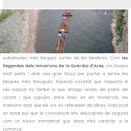
L’Alt Urgell és també un món de fantasies i mites passats de
pares a fills. Un món d’històries secretes que tan sols a les
sobretaules més llargues surten de les tenebres. Com
les
llegendes dels minairons de la Guàrdia d’Ares
, uns éssers
molt petits i amb una gran força per portar a terme les
tasques més feixugues. Aquesta societat que respecta el
seu passat és també la que amaga recels del poble del
costat i que copsem entre línies en els motarrots, els
malnoms amb que els uns es refereixen als altres. Vida local
en estat pur que la convivència ens descobreix de seguida
com un tresor immaterial que dona més caràcter a la
comarca.