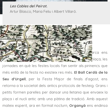
Les Cobles del Peirot.
Artur Blasco, Maria Feliu i Albert Villaró.
El viatge pel
Patrimoni Immaterial
de la comarca ens
convida també a descobrir els dies grans de cada plaça, les
jornades en què les festes locals fan sentir als pirinencs que
més enllà de la festa no existeix res més.
El Ball Cerdà de la
Seu d’Urgell
, per la Festa Major de finals d’agost, ens
retorna a la societat dels antics protocols de festeig. Grans i
petits formen parelles per dansar una lletania que envaeix la
plaça i el nucli antic amb una pàtina de tradició. Amb aquest
mateix esperit, ara en format nocturn,
Organyà
ens endinsa