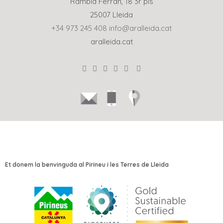
Rambla Ferran, 18 3r pis
25007 Lleida
+34 973 245 408
info@aralleida.cat
aralleida.cat
Et donem la benvinguda al Pirineu i les Terres de Lleida