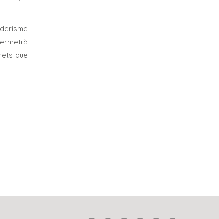
nderisme
 permetrà
rrets que