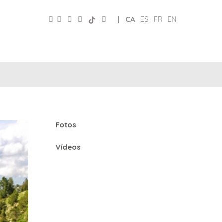
|
CA
ES
FR
EN
CLUB
PATRONAT
XARXES
D’AMICS
TURISME
Fotos
Vídeos