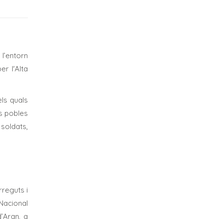
 l’entorn
r l'Alta
els quals
ls pobles
 soldats,
rreguts i
Nacional
d’Aran, a