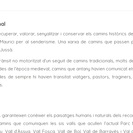
nal
uperar, valorar, senyalitzar i conservar els camins històrics de
 Maurici per al senderisme. Una xarxa de camins que passen pe
 Jussà.
 trànsit no motoritzat d’un seguit de camins tradicionals, molts d
s des de l’època medieval; camins que antany havien comunicat e
des de sempre hi havien transitat viatgers, pastors, traginers,
s.
 garanteixen conèixer els paisatges humans i naturals dels reco
camins que comuniquen les sis valls que acullen l’actual Parc 
u, Vall d’Àssua, Vall Fosca, Vall de Boí, Vall de Barravés i Val 