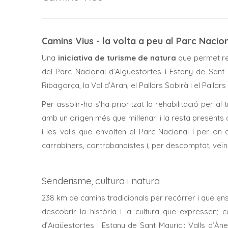
Camins Vius - la volta a peu al Parc Nacio
Una
iniciativa de turisme de natura
que permet rec
del Parc Nacional d’Aigüestortes i Estany de Sant
Ribagorça, la Val d’Aran, el Pallars Sobirà i el Pallars
Per assolir-ho s’ha prioritzat la rehabilitació per al
amb un origen més que mil·lenari i la resta present
i les valls que envolten el Parc Nacional i per on 
carrabiners, contrabandistes i, per descomptat, veïn
Senderisme, cultura i natura
238 km de camins tradicionals per recórrer i que ens
descobrir la història i la cultura que expressen; 
d’Aigüestortes i Estany de Sant Maurici: Valls d’Àne