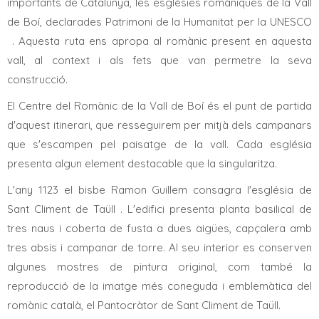
importants de Catalunya, les esglésies romàniques de la Vall
de Boí, declarades Patrimoni de la Humanitat per la UNESCO
. Aquesta ruta ens apropa al romànic present en aquesta
vall, al context i als fets que van permetre la seva
construcció.
El Centre del Romànic de la Vall de Boí és el punt de partida
d'aquest itinerari, que resseguirem per mitjà dels campanars
que s'escampen pel paisatge de la vall. Cada església
presenta algun element destacable que la singularitza.
L'any 1123 el bisbe Ramon Guillem consagra l'església de
Sant Climent de Taüll . L'edifici presenta planta basilical de
tres naus i coberta de fusta a dues aigües, capçalera amb
tres absis i campanar de torre. Al seu interior es conserven
algunes mostres de pintura original, com també la
reproducció de la imatge més coneguda i emblemàtica del
romànic català, el Pantocràtor de Sant Climent de Taüll.