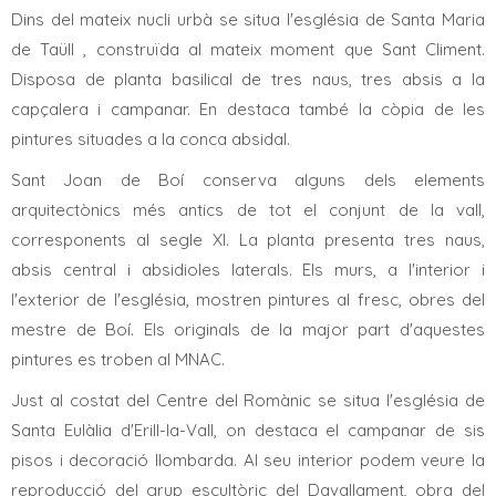
Dins del mateix nucli urbà se situa l'església de Santa Maria
de Taüll , construïda al mateix moment que Sant Climent.
Disposa de planta basilical de tres naus, tres absis a la
capçalera i campanar. En destaca també la còpia de les
pintures situades a la conca absidal.
Sant Joan de Boí conserva alguns dels elements
arquitectònics més antics de tot el conjunt de la vall,
corresponents al segle XI. La planta presenta tres naus,
absis central i absidioles laterals. Els murs, a l'interior i
l'exterior de l'església, mostren pintures al fresc, obres del
mestre de Boí. Els originals de la major part d'aquestes
pintures es troben al MNAC.
Just al costat del Centre del Romànic se situa l'església de
Santa Eulàlia d'Erill-la-Vall, on destaca el campanar de sis
pisos i decoració llombarda. Al seu interior podem veure la
reproducció del grup escultòric del Davallament, obra del