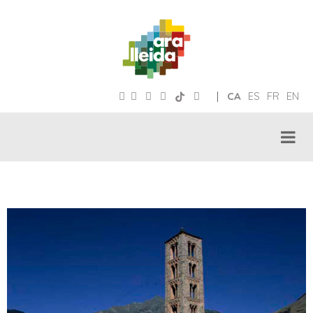
|
CA
ES
FR
EN