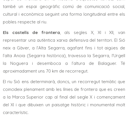
també un espai geogràfic comú de comunicació social,
cultural i econòmica seguint una forma longitudinal entre els
pobles respecte al riu.
Els castells de frontera
, als segles X, XI i XII, van
representar una autèntica xarxa defensiva del territori. El Sió
neix a Gàver, a l’Alta Segarra, agafant fins i tot aigües de
l’alta Anoia (Segarra històrica), travessa la Segarra, l'Urgell
la Noguera i desemboca a l’altura de Balaguer. Té
aproximadament uns 70 km de recorregut.
El riu Sió ens determinarà, doncs, un recorregut temàtic que
coincideix plenament amb les línies de frontera que es creen
a la Marca Superior cap al final del segle X i començament
del XI i que dibuixen un paisatge històric i monumental molt
característic.