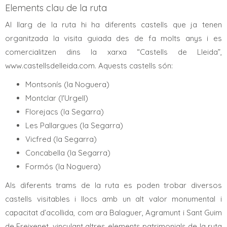
Elements clau de la ruta
Al llarg de la ruta hi ha diferents castells que ja tenen
organitzada la visita guiada des de fa molts anys i es
comercialitzen dins la xarxa “Castells de Lleida”,
www.castellsdelleida.com. Aquests castells són:
Montsonís (la Noguera)
Montclar (l'Urgell)
Florejacs (la Segarra)
Les Pallargues (la Segarra)
Vicfred (la Segarra)
Concabella (la Segarra)
Formós (la Noguera)
Als diferents trams de la ruta es poden trobar diversos
castells visitables i llocs amb un alt valor monumental i
capacitat d’acollida, com ara Balaguer, Agramunt i Sant Guim
de Freixenet, vinculant altres elements patrimonials de la ruta