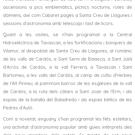
ascensions a pics emblemàtics, pícnics nocturns, rutes de
dòlmens, així com Cabaret pagès a Santa Creu de Llagunes i
sessions d’astronomia amb telescopi i tast de licors.
Quant a les visites, se n’han programat a la Central
Hidroelèctrica de Tavascan, a les fortificacions i búnquers de
Vilamur, al despoblat de Santa Creu de Llagunes, al romànic
de les valls de Cardós, a Sant Serni de Baiasca, a Sant Julià
d’Arròs de Cardós, a la vall Ferrera, a Tavascan i Sant
Bartomeu, a les valls del Cardós, al camp de cultiu d’Herbes
de l’Alt Pirineu, al patrimoni barroc de les esglésies de la vall
de Cardós, a la ruta dels càtars a Sant Joan de l’Erm, i als
espais de la batalla del Baladredo i als espais bèl·lics de les
Pedres d’Auló.
Com a novetat, enguany s’han programat les Nits estel·lars,
una activitat d’astronomia popular amb guies intèrprets des