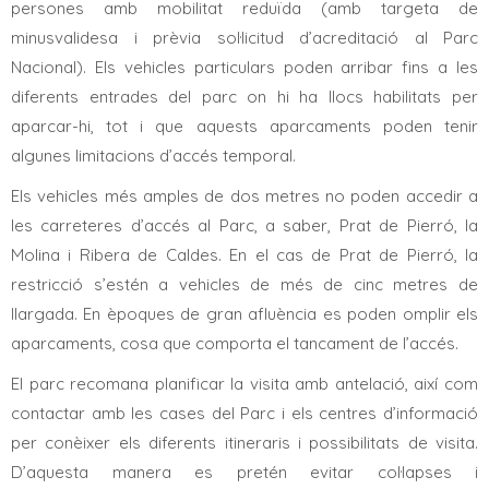
persones amb mobilitat reduïda (amb targeta de
minusvalidesa i prèvia sol·licitud d’acreditació al Parc
Nacional). Els vehicles particulars poden arribar fins a les
diferents entrades del parc on hi ha llocs habilitats per
aparcar-hi, tot i que aquests aparcaments poden tenir
algunes limitacions d’accés temporal.
Els vehicles més amples de dos metres no poden accedir a
les carreteres d’accés al Parc, a saber, Prat de Pierró, la
Molina i Ribera de Caldes. En el cas de Prat de Pierró, la
restricció s’estén a vehicles de més de cinc metres de
llargada. En èpoques de gran afluència es poden omplir els
aparcaments, cosa que comporta el tancament de l’accés.
El parc recomana planificar la visita amb antelació, així com
contactar amb les cases del Parc i els centres d’informació
per conèixer els diferents itineraris i possibilitats de visita.
D’aquesta manera es pretén evitar col·lapses i