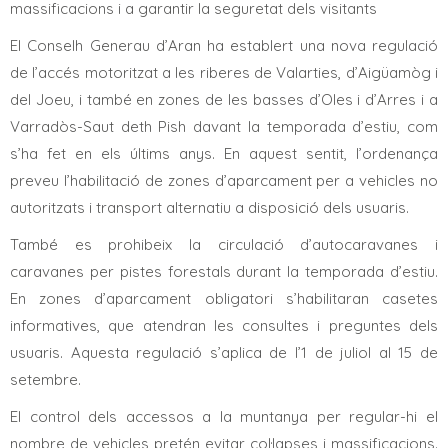
massificacions i a garantir la seguretat dels visitants
El Conselh Generau d’Aran ha establert una nova regulació
de l’accés motoritzat a les riberes de Valarties, d’Aigüamòg i
del Joeu, i també en zones de les basses d’Oles i d’Arres i a
Varradòs-Saut deth Pish davant la temporada d’estiu, com
s’ha fet en els últims anys. En aquest sentit, l’ordenança
preveu l’habilitació de zones d’aparcament per a vehicles no
autoritzats i transport alternatiu a disposició dels usuaris.
També es prohibeix la circulació d’autocaravanes i
caravanes per pistes forestals durant la temporada d’estiu.
En zones d’aparcament obligatori s’habilitaran casetes
informatives, que atendran les consultes i preguntes dels
usuaris. Aquesta regulació s’aplica de l’1 de juliol al 15 de
setembre.
El control dels accessos a la muntanya per regular-hi el
nombre de vehicles pretén evitar col·lapses i massificacions.