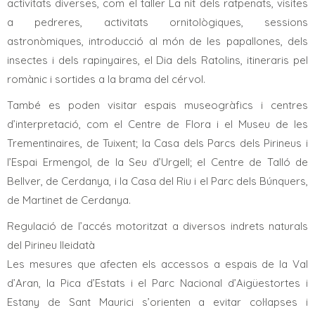
activitats diverses, com el taller La nit dels ratpenats, visites
a pedreres, activitats ornitològiques, sessions
astronòmiques, introducció al món de les papallones, dels
insectes i dels rapinyaires, el Dia dels Ratolins, itineraris pel
romànic i sortides a la brama del cérvol.
També es poden visitar espais museogràfics i centres
d’interpretació, com el Centre de Flora i el Museu de les
Trementinaires, de Tuixent; la Casa dels Parcs dels Pirineus i
l’Espai Ermengol, de la Seu d’Urgell; el Centre de Talló de
Bellver, de Cerdanya, i la Casa del Riu i el Parc dels Búnquers,
de Martinet de Cerdanya.
Regulació de l’accés motoritzat a diversos indrets naturals
del Pirineu lleidatà
Les mesures que afecten els accessos a espais de la Val
d’Aran, la Pica d’Estats i el Parc Nacional d’Aigüestortes i
Estany de Sant Maurici s’orienten a evitar col·lapses i