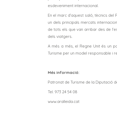
esdeveniment internacional.
En el marc d’aquest saló, tècnics del
un dels principals mercats internacio
de tots els que van arribar des de l’
dels viatgers.
A més a més, el Regne Unit és un paí
Turisme per un model responsable i r
Més informació:
Patronat de Turisme de la D
Tel. 973 24 54 08
www.aralleida.cat