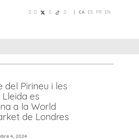
|
CA
ES
FR
EN
CLUB
PATRONAT
XARXES
D’AMICS
TURISME
 del Pirineu i les
 Lleida es
na a la World
arket de Londres
bre 4, 2024