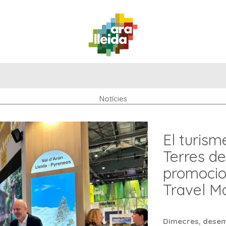
QUÈ
GUIA
RUTES
PLANIFICA
FER?
PRÀCTICA
Notícies
El turisme
Terres de
promocio
Travel M
Dimecres, desem