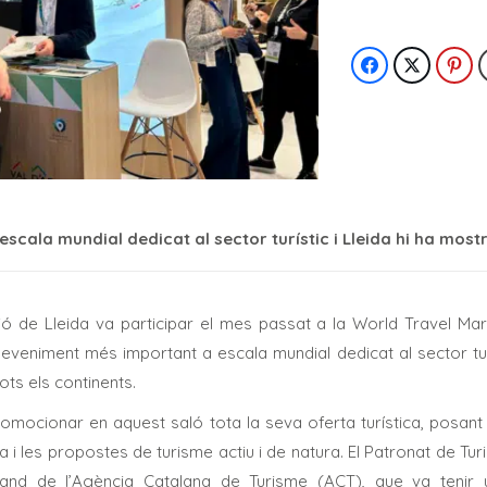
scala mundial dedicat al sector turístic i Lleida hi ha mostr
ió de Lleida va participar el mes passat a la World Travel Mar
eveniment més important a escala mundial dedicat al sector tu
ts els continents.
 promocionar en aquest saló tota la seva oferta turística, posant
ia i les propostes de turisme actiu i de natura. El Patronat de Tu
estand de l’Agència Catalana de Turisme (ACT), que va teni