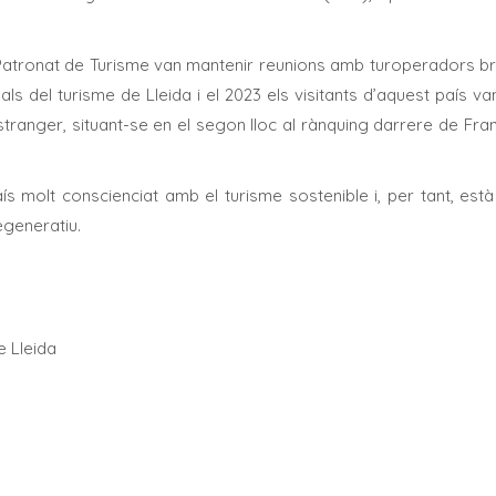
 Patronat de Turisme van mantenir reunions amb turoperadors bri
nals del turisme de Lleida i el 2023 els visitants d’aquest país
estranger, situant-se en el segon lloc al rànquing darrere de F
s molt conscienciat amb el turisme sostenible i, per tant, està
egeneratiu.
iputació de Lleida