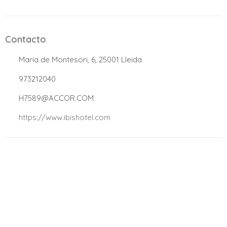
Contacto
.
Maria de Montesori, 6, 25001 Lleida
.
973212040
.
H7589@ACCOR.COM
.
https://www.ibishotel.com