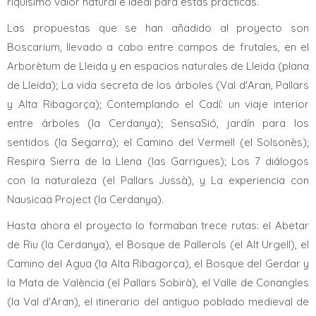
riquísimo valor natural e ideal para estas prácticas.
Las propuestas que se han añadido al proyecto son
Boscarium, llevado a cabo entre campos de frutales, en el
Arborètum de Lleida y en espacios naturales de Lleida (plana
de Lleida); La vida secreta de los árboles (Val d'Aran, Pallars
y Alta Ribagorça); Contemplando el Cadí: un viaje interior
entre árboles (la Cerdanya); SensaSió, jardín para los
sentidos (la Segarra); el Camino del Vermell (el Solsonès);
Respira Sierra de la Llena (las Garrigues); Los 7 diálogos
con la naturaleza (el Pallars Jussà), y La experiencia con
Nausicaä Project (la Cerdanya).
Hasta ahora el proyecto lo formaban trece rutas: el Abetar
de Riu (la Cerdanya), el Bosque de Pallerols (el Alt Urgell), el
Camino del Agua (la Alta Ribagorça), el Bosque del Gerdar y
la Mata de València (el Pallars Sobirà), el Valle de Conangles
(la Val d'Aran), el itinerario del antiguo poblado medieval de