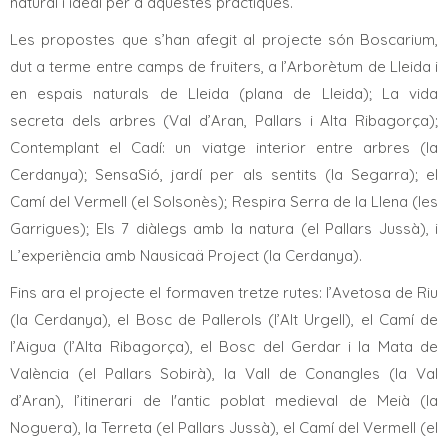
natural i ideal per a aquestes pràctiques.
Les propostes que s’han afegit al projecte són Boscarium,
dut a terme entre camps de fruiters, a l’Arborètum de Lleida i
en espais naturals de Lleida (plana de Lleida); La vida
secreta dels arbres (Val d’Aran, Pallars i Alta Ribagorça);
Contemplant el Cadí: un viatge interior entre arbres (la
Cerdanya); SensaSió, jardí per als sentits (la Segarra); el
Camí del Vermell (el Solsonès); Respira Serra de la Llena (les
Garrigues); Els 7 diàlegs amb la natura (el Pallars Jussà), i
L’experiència amb Nausicaä Project (la Cerdanya).
Fins ara el projecte el formaven tretze rutes: l’Avetosa de Riu
(la Cerdanya), el Bosc de Pallerols (l’Alt Urgell),
el Camí de
l’Aigua (l’Alta Ribagorça), el Bosc del Gerdar i la Mata de
València (el Pallars Sobirà), la Vall de Conangles (la Val
d’Aran), l’itinerari de l'antic poblat medieval de Meià (la
Noguera), la Terreta (el Pallars Jussà), el Camí del Vermell (el