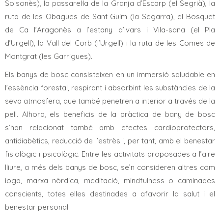
Solsonès), la passarel·la de la Granja d’Escarp (el Segrià), la
ruta de les Obagues de Sant Guim (la Segarra), el Bosquet
de Ca l’Aragonès a l’estany d’Ivars i Vila-sana (el Pla
d’Urgell), la Vall del Corb (l’Urgell) i la ruta
de les Comes de
Montgrat (les Garrigues).
Els banys de bosc consisteixen en un immersió saludable en
l’essència forestal, respirant i absorbint les substàncies de la
seva atmosfera, que també penetren a interior a través de la
pell. Alhora, els beneficis de la pràctica de bany de bosc
s’han relacionat també amb efectes cardioprotectors,
antidiabètics, reducció de l’estrès i, per tant, amb el benestar
fisiològic i psicològic. Entre les activitats proposades a l’aire
lliure, a més dels banys de bosc, se’n consideren altres com
ioga, marxa nòrdica, meditació, mindfulness o caminades
conscients, totes elles destinades a afavorir la salut i el
benestar personal.