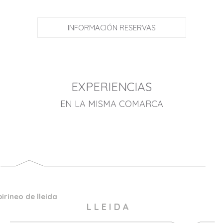
INFORMACIÓN RESERVAS
EXPERIENCIAS
EN LA MISMA COMARCA
pirineo de lleida
L L E I D A