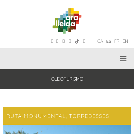
|
CA
ES
FR
EN
OLEOTURISMO
RUTA MONUMENTAL, TORREBESSES