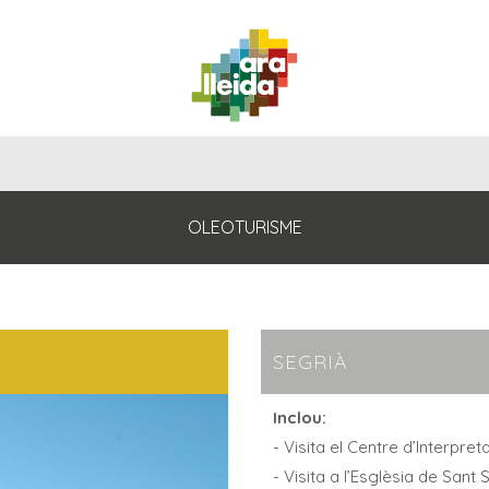
QUÈ
GUIA
RUTES
PLANIFICA
FER?
PRÀCTICA
OLEOTURISME
SEGRIÀ
Inclou:
- Visita el Centre d’Interpre
- Visita a l’Esglèsia de Sant 