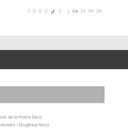
|
CA
ES
FR
EN
CLUB
PATRONAT
XARXES
D’AMICS
TURISME
tació de la Pedra Seca
Salvador i l’Esglèsia Nova