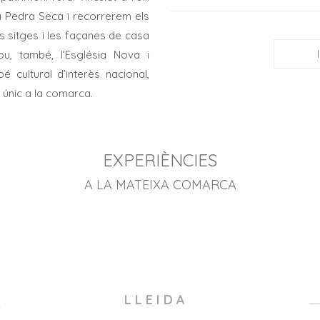
la Pedra Seca i recorrerem els
es sitges i les façanes de casa
lou, també, l’Església Nova i
 cultural d’interès nacional,
 únic a la comarca.
EXPERIÈNCIES
A LA MATEIXA COMARCA
L L E I D A