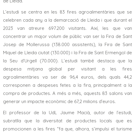
de Lleida.
L’estudi se centra en les 83 fires agroalimentàries que se
celebren cada any a la demarcació de Lleida i que durant el
2023 van atreure 697.200 visitants. Així, les que van
concentrar un major volum de públic van ser la Fira de Sant
Josep de Mollerussa (138.000 assistents), la Fira de Sant
Miquel de Lleida ciutat (130.000) i la Fira de Sant Ermengol de
la Seu d’Urgell (70.000). L’estudi també destaca que la
despesa mitjana global per visitant a les fires
agroalimentàries va ser de 96,4 euros, dels quals 44,2
corresponen a despeses fetes a la fira, principalment a la
compra de productes. A més a més, aquests 83 salons van
generar un impacte econòmic de 67,2 milions d’euros.
El professor de la UdL Jaume Macià, autor de l’estudi,
subratlla que la diversitat de productes locals que es
promocionen a les fires “fa que, alhora, s’impulsi el turisme