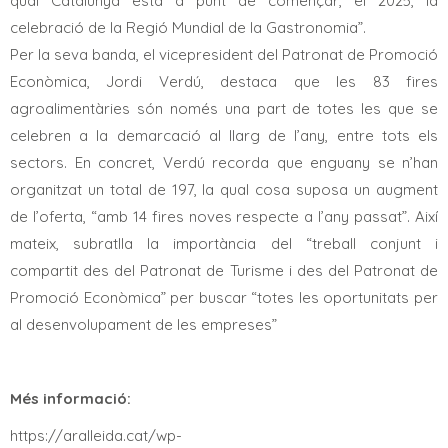
qual Catalunya està a punt de començar, el 2025, la
celebració de la Regió Mundial de la Gastronomia”.
Per la seva banda, el vicepresident del Patronat de Promoció
Econòmica, Jordi Verdú, destaca que les 83 fires
agroalimentàries són només una part de totes les que se
celebren a la demarcació al llarg de l’any, entre tots els
sectors. En concret, Verdú recorda que enguany se n’han
organitzat un total de 197, la qual cosa suposa un augment
de l’oferta, “amb 14 fires noves respecte a l’any passat”. Així
mateix, subratlla la importància del “treball conjunt i
compartit des del Patronat de Turisme i des del Patronat de
Promoció Econòmica” per buscar “totes les oportunitats per
al desenvolupament de les empreses”
Més informació:
https://aralleida.cat/wp-