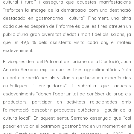
cultural i rural” i assegura que aquestes manifestacions
“reforcen la imatge de la demarcació com una destinació
destacada en gastronomia i cultura”. Finalment, una altra
dada que es desprèn de l’informe és que les fires atreuen un
públic d’una gran diversitat d’edat i molt fidel als salons, ja
que un 49,5 % dels assistents visita cada any el mateix
esdeveniment.
El vicepresident del Patronat de Turisme de la Diputació, Juan
Antonio Serrano, explica que les fires agroalimentàries “són
un pol d’atracció per als visitants que busquen experiències
autèntiques i enriquidores” i subratlla que aquests
esdeveniments “donen l’oportunitat de conèixer de prop els
productors, participar en activitats relacionades amb
l’alimentació, descobrir productes autòctons i gaudir de la
cultura local”. En aquest sentit, Serrano assenyala que “cal
posar en valor el patrimoni gastronòmic en un moment en el