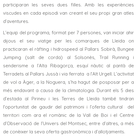
participaran les seves dues filles. Amb les experiències
viscudes en cada episodi van creant el seu propi gran atles
d’aventures.
L’equip del programa, format per 7 persones, van iniciar ahir
dijous el seu viatge per les comarques de Lleida on
practicaran el ràfting i hidrospeed al Pallars Sobirà, Bungee
Jumping (salt de corda) al Solsonès, Trail Running i
senderisme a l’Alta Ribagorça, esquí nàutic al pantà de
Terradets al Pallars Jussà i via ferrata a l’Alt Urgell. L’activitat
de vol a Àger, a la Noguera, s’ha hagut de posposar per a
més endavant a causa de la climatologia. Durant els 5 dies
d’estada al Pirineu i les Terres de Lleida també tindran
l'oportunitat de gaudir del patrimoni i l’oferta cultural del
territori com ara el romànic de la Vall de Boi i el Centre
d’Observació de l’Univers del Montsec, entre d’altres, a més
de conèixer la seva oferta gastronòmica i d’allotjaments.