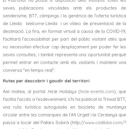
El Patronat ha posat a disposició dels visitants totes les
seves publicacions vinculades amb els productes de
senderisme, BTT, càmpings i la genèrica de l’oferta turística
de Lleida
Welcome
Lleida i un vídeo de presentació de la
destinació. La fira, en format virtual a causa de la COVID-19,
facilitarà l’accessibilitat per part del públic visitant atès que
no necessiten efectuar cap desplaçament per poder fer les
seves consultes, i també representa una oportunitat perquè
permet entrar en contacte amb els visitants i mantenir una
conversa "en temps real".
Rutes per descobrir i gaudir del territori
Així mateix, al portal
Hicle Holidays
(
hicle-events.com
), que
facilita l’accés a l’esdeveniment, s’hi ha publicat la Trinxat BTT,
una ruta turística autoguiada en bicicleta de muntanya
circular entre les comarques de l’Alt Urgell i la Cerdanya que
passa a tocar del Pallars Sobirà (http://
www.cadibike.com/?