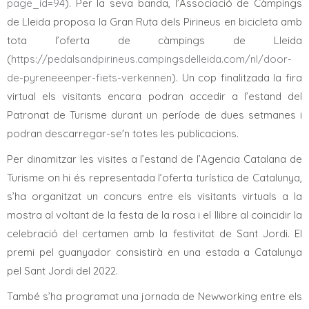
page_id=94
). Per la seva banda, l’Associació de Càmpings
de Lleida proposa la Gran Ruta dels Pirineus en bicicleta amb
tota l’oferta de càmpings de Lleida
(
https://pedalsandpirineus.campingsdelleida.com/nl/door-
de-pyreneeenper-fiets-verkennen
). Un cop finalitzada la fira
virtual els visitants encara podran accedir a l’estand del
Patronat de Turisme durant un període de dues setmanes i
podran descarregar-se'n totes les publicacions.
Per dinamitzar les visites a l’estand de l’Agencia Catalana de
Turisme on hi és representada l’oferta turística de Catalunya,
s’ha organitzat un concurs entre els visitants virtuals a la
mostra al voltant de la festa de la rosa i el llibre al coincidir la
celebració del certamen amb la festivitat de Sant Jordi. El
premi pel guanyador consistirà en una estada a Catalunya
pel Sant Jordi del 2022.
També s’ha programat una jornada de Newworking entre els