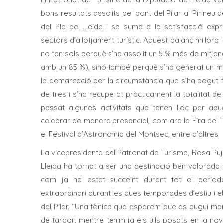
bons resultats assolits pel pont del Pilar al Pirineu
del Pla de Lleida i se suma a la satisfacció exp
sectors d’allotjament turístic. Aquest balanç millora 
no tan sols perquè s’ha assolit un 5 % més de mitjan
amb un 85 %), sinó també perquè s’ha generat un maj
la demarcació per la circumstància que s’ha pogut f
de tres i s’ha recuperat pràcticament la totalitat de
passat algunes activitats que tenen lloc per a
celebrar de manera presencial, com ara la Fira del 
el Festival d’Astronomia del Montsec, entre d’altres.
La vicepresidenta del Patronat de Turisme, Rosa Puj
Lleida ha tornat a ser una destinació ben valorada p
com ja ha estat succeint durant tot el perí
extraordinari durant les dues temporades d’estiu i el
del Pilar. “Una tònica que esperem que es pugui ma
de tardor, mentre tenim ja els ulls posats en la no