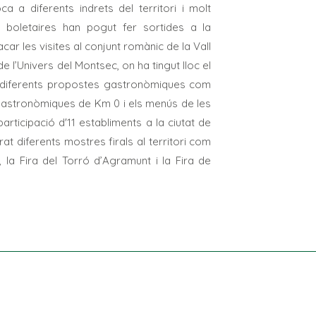
 a diferents indrets del territori i molt
 boletaires han pogut fer sortides a la
car les visites al conjunt romànic de la Vall
e l’Univers del Montsec, on ha tingut lloc el
e diferents propostes gastronòmiques com
Gastronòmiques de Km 0 i els menús de les
articipació d'11 establiments a la ciutat de
t diferents mostres firals al territori com
 la Fira del Torró d’Agramunt i la Fira de