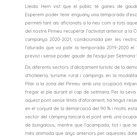
Lleida. Hem vist que el públic té ganes de gaudir
Esperem poder tenir enguany una temporada d’esq
permeti tant als aficionats a la neu com a tots aqu
del nostre Pirineu recuperar l’activitat anterior a la
campanya 2020-2021, condicionada per les restri
l’aturada que va patir la temporada 2019-2020 e
previst i sense poder gaudir de l’esquí per Setmana 
Els diferents sectors d’allotjament turístic de la de
d’hoteleria, turisme rural i càmpings en la modali
Pilar a la zona del Pirineu amb una ocupació mitjan
fregar el ple durant el cap de setmana. Per la seva 
aquest pont sense límits d’aforament, ha tingut res
en el conjunt de la demarcació del 90 % i molts esta
sector del càmping tancarà el pont amb una ocupac
de bungalous, mentre que l’acampada, tot i que ten
més animada que anys anteriors per aquestes date