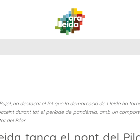
QUÈ
GUIA
RUTES
PLANIFICA
FER?
PRÀCTICA
ujol, ha destacat el fet que la demarcació de Lleida ha torn
 succeint durant tot el període de pandèmia, amb un compor
tat del Pilar
eida tanca el pont del Pi