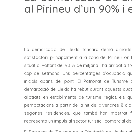
al Pirineu d’un 90% i
La demarcació de Lleida tancarà demà dimarts 
satisfactori, principalment a la zona del Pirineu, o
situat al voltant del 90 % de mitjana i ha arribat a 
cap de setmana. Uns percentatges d’ocupació qu
inicials abans del pont. El Patronat de Turisme
demarcació de Lleida ha rebut durant aquests quatr
allotjats en establiments de turisme reglat, els q
pernoctacions a partir de la nit del divendres 8 d’
segones residències, que també han mostrat for
representa un impuls al sector turístic i comercial d
El Patronat de Turisme de la Diputació de Lleida v