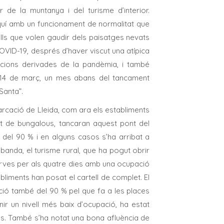
 de la muntanya i del turisme d’interior.
uí amb un funcionament de normalitat que
ells que volen gaudir dels paisatges nevats
 COVID-19, després d’haver viscut una atípica
ccions derivades de la pandèmia, i també
l 14 de març, un mes abans del tancament
Santa”.
marcació de Lleida, com ara els establiments
tat de bungalous, tancaran aquest pont del
 del 90 % i en alguns casos s’ha arribat a
banda, el turisme rural, que ha pogut obrir
erves per als quatre dies amb una ocupació
bliments han posat el cartell de complet. El
ió també del 90 % pel que fa a les places
ir un nivell més baix d’ocupació, ha estat
s. També s’ha notat una bona afluència de