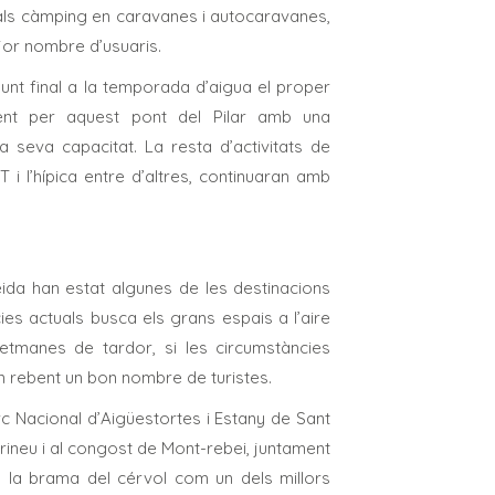
t als càmping en caravanes i autocaravanes,
or nombre d’usuaris.
punt final a la temporada d’aigua el proper
ent per aquest pont del Pilar amb una
 seva capacitat. La resta d’activitats de
T i l’hípica entre d’altres, continuaran amb
ida han estat algunes de les destinacions
es actuals busca els grans espais a l’aire
etmanes de tardor, si les circumstàncies
n rebent un bon nombre de turistes.
rc Nacional d’Aigüestortes i Estany de Sant
Pirineu i al congost de Mont-rebei, juntament
b la brama del cérvol com un dels millors