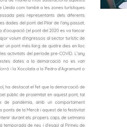
 de Lleida com també a les zones turístiques
ressada pels representants dels diferents
les dades del pont del Pilar de l’any passat,
a d’ocupació (el pont del 2020 es va tancar
or volum d’ingressos al sector turístic de
er un pont més llarg de quatre dies en lloc
 les activitats del període pre-COVID. L’any
questes dates a la demarcació no es van
Torró i la Xocolata a la Pedra d’Agramunt o
ol, ha destacat el fet que la demarcació de
el públic de proximitat en aquest pont, tal
ode de pandèmia, amb un comportament
s ponts de la Mercè i aquest de la festivitat
ntenir durant els propers caps de setmana
va temporada de neu i d’esquí al Pirineu de