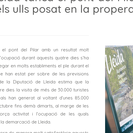
 els ulls posat en la prop
el pont del Pilar amb un resultat molt
n l’ocupació durant aquests quatre dies s’ha
fregar en molts establiments el ple durant el
e han estat per sobre de les previsions
 de la Diputació de Lleida estima que la
e dies la visita de més de 30.000 turistes
uals han generat al voltant d’unes 85.000
octubre fins demà dimarts, al marge de les
ça activitat i l’ocupació de les quals
e la demarcació de Lleida.
alora de manera molt satisfactòria aquests