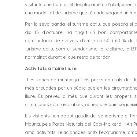
visitants que han fet el desplaçament i l’allotjamen
una modalitat de turisme que té cada vegada un maj
Per la seva banda, el turisme actiu, que posarà el 
dia 15 d’octubre, ha tingut un bon comportam
contractació de serveis d’entre un 50 i 60 % de la
turisme actiu, com el senderisme, el ciclisme, la BT
normalitat durant el que resta de tardor.
Activitats a l’aire lliure
Les zones de muntanya i els parcs naturals de Lle
més preuades per un públic que en les circumstànci
lliure. Es preveu a més que durant les propers s
climàtiques són favorables, aquests espais segueixi
Els visitants han pogut gaudir del senderisme al Pa
Maurici, pels Parcs Naturals del Cadí-Moixeró i l’Alt 
amb activitats relacionades amb l’ecoturisme, am