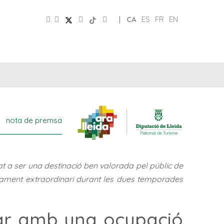
|
CA
ES
FR
EN
CLUB
PATRONAT
XARXES
D’AMICS
TURISME
nota de premsa
at a ser una destinació ben valorada pel públic de
tament extraordinari durant les dues temporades
lar amb una ocupació