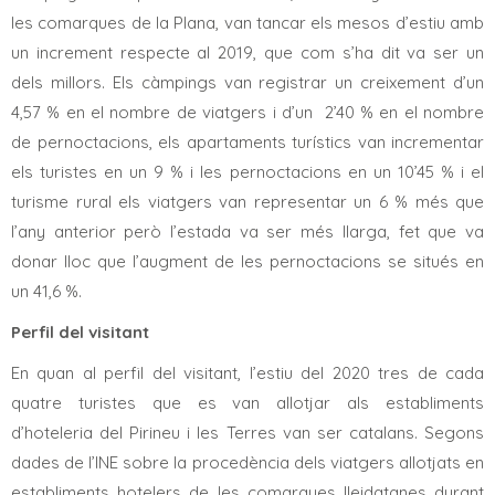
les comarques de la Plana, van tancar els mesos d’estiu amb
un increment respecte al 2019, que com s’ha dit va ser un
dels millors. Els càmpings van registrar un creixement d’un
4,57 % en el nombre de viatgers i d’un 2’40 % en el nombre
de pernoctacions, els apartaments turístics van incrementar
els turistes en un 9 % i les pernoctacions en un 10’45 % i el
turisme rural els viatgers van representar un 6 % més que
l’any anterior però l’estada va ser més llarga, fet que va
donar lloc que l’augment de les pernoctacions se situés en
un 41,6 %.
Perfil del visitant
En quan al perfil del visitant, l’estiu del 2020 tres de cada
quatre turistes que es van allotjar als establiments
d’hoteleria del Pirineu i les Terres van ser catalans. Segons
dades de l’INE sobre la procedència dels viatgers allotjats en
establiments hotelers de les comarques lleidatanes durant