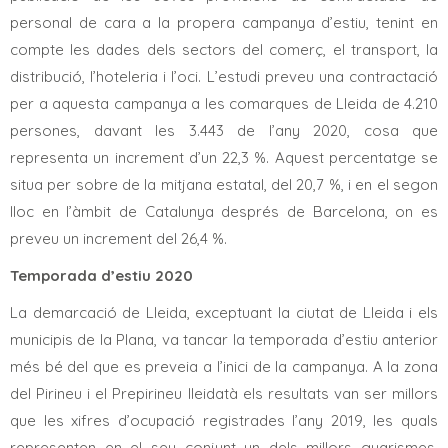
personal de cara a la propera campanya d’estiu, tenint en
compte les dades dels sectors del comerç, el transport, la
distribució, l’hoteleria i l’oci. L’estudi preveu una contractació
per a aquesta campanya a les comarques de Lleida de 4.210
persones, davant les 3.443 de l’any 2020, cosa que
representa un increment d’un 22,3 %. Aquest percentatge se
situa per sobre de la mitjana estatal, del 20,7 %, i en el segon
lloc en l’àmbit de Catalunya després de Barcelona, on es
preveu un increment del 26,4 %.
Temporada d’estiu 2020
La demarcació de Lleida, exceptuant la ciutat de Lleida i els
municipis de la Plana, va tancar la temporada d’estiu anterior
més bé del que es preveia a l’inici de la campanya. A la zona
del Pirineu i el Prepirineu lleidatà els resultats van ser millors
que les xifres d’ocupació registrades l’any 2019, les quals
representen en el seu conjunt un dels millors guarismes.