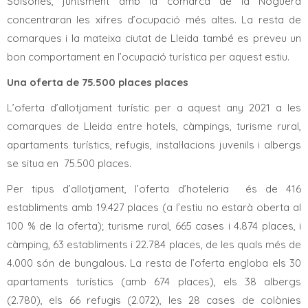
Solsonès, juntsment amb la comarca de la Noguera
concentraran les xifres d’ocupació més altes. La resta de
comarques i la mateixa ciutat de Lleida també es preveu un
bon comportament en l’ocupació turística per aquest estiu.
Una oferta de 75.500 places places
L’oferta d’allotjament turístic per a aquest any 2021 a les
comarques de Lleida entre hotels, càmpings, turisme rural,
apartaments turístics, refugis, instal·lacions juvenils i albergs
se situa en 75.500 places.
Per tipus d’allotjament, l’oferta d’hoteleria és de 416
establiments amb 19.427 places (a l’estiu no estarà oberta al
100 % de la oferta); turisme rural, 665 cases i 4.874 places, i
càmping, 63 establiments i 22.784 places, de les quals més de
4.000 són de bungalous. La resta de l’oferta engloba els 30
apartaments turístics (amb 674 places), els 38 albergs
(2.780), els 66 refugis (2.072), les 28 cases de colònies