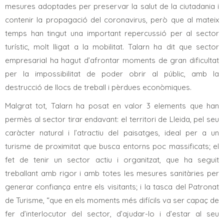
mesures adoptades per preservar la salut de la ciutadania i
contenir la propagació del coronavirus, però que al mateix
temps han tingut una important repercussió per al sector
turístic, molt lligat a la mobilitat. Talarn ha dit que sector
empresarial ha hagut d’afrontar moments de gran dificultat
per la impossibilitat de poder obrir al públic, amb la
destrucció de llocs de treball i pèrdues econòmiques.
Malgrat tot, Talarn ha posat en valor 3 elements que han
permès al sector tirar endavant: el territori de Lleida, pel seu
caràcter natural i l’atractiu del paisatges, ideal per a un
turisme de proximitat que busca entorns poc massificats; el
fet de tenir un sector actiu i organitzat, que ha seguit
treballant amb rigor i amb totes les mesures sanitàries per
generar confiança entre els visitants; i la tasca del Patronat
de Turisme, “que en els moments més difícils va ser capaç de
fer d’interlocutor del sector, d’ajudar-lo i d’estar al seu