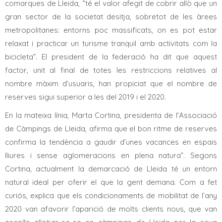
comarques de Lleida, “té el valor afegit de cobrir allò que un
gran sector de la societat desitja, sobretot de les àrees
metropolitanes: entorns poc massificats, on es pot estar
relaxat i practicar un turisme tranquil amb activitats com la
bicicleta”. El president de la federació ha dit que aquest
factor, unit al final de totes les restriccions relatives al
nombre màxim d’usuaris, han propiciat que el nombre de
reserves sigui superior a les del 2019 i el 2020.
En la mateixa línia, Marta Cortina, presidenta de l'Associació
de Càmpings de Lleida, afirma que el bon ritme de reserves
confirma la tendència a gaudir d’unes vacances en espais
lliures i sense aglomeracions en plena natura”. Segons
Cortina, actualment la demarcació de Lleida té un entorn
natural ideal per oferir el que la gent demana. Com a fet
curiós, explica que els condicionaments de mobilitat de l’any
2020 van afavorir l’aparició de molts clients nous, que van