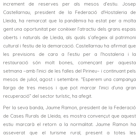
increment de reserves per als mesos d’estiu. Josep
Castellarnau, president de la Federació d'Hostaleria de
Lleida, ha remarcat que la pandèmia ha estat per a molta
gent una oportunitat per conèixer l’atractiu dels grans espais
oberts i naturals de Lleida, als quals s’afegeix al patrimoni
cultural i festiu de la demarcació. Castellarnau ha afirmat que
les previsions de cara a l’estiu per a l’hostaleria i la
restauració són molt bones, començant per aquesta
setmana –amb l’inici de les falles del Pirineu– i continuant pels
mesos de juliol, agost i setembre. “Esperem una campanya
llarga de tres mesos i que pot marcar l’inici d’una gran
recuperació” del sector turístic, ha afegit.
Per la seva banda, Jaume Ramon, president de la Federació
de Cases Rurals de Lleida, es mostra convençut que aquest
estiu marcarà el retorn a la normalitat. Jaume Ramon ha
asseverat que el turisme rural, present a totes les