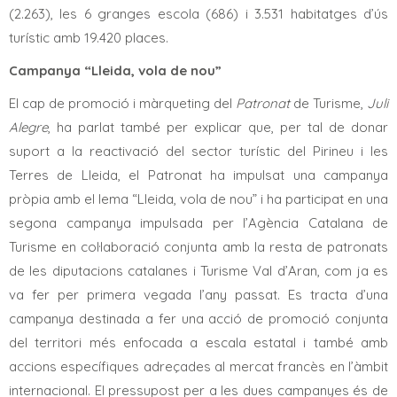
(2.263), les 6 granges escola (686) i 3.531 habitatges d’ús
turístic amb 19.420 places.
Campanya “Lleida, vola de nou”
El cap de promoció i màrqueting del
Patronat
de Turisme,
Juli
Alegre
, ha parlat també per explicar que, per tal de donar
suport a la reactivació del sector turístic del Pirineu i les
Terres de Lleida, el Patronat ha impulsat una campanya
pròpia amb el lema “Lleida, vola de nou” i ha participat en una
segona campanya impulsada per l’Agència Catalana de
Turisme en col·laboració conjunta amb la resta de patronats
de les diputacions catalanes i Turisme Val d’Aran, com ja es
va fer per primera vegada l’any passat. Es tracta d’una
campanya destinada a fer una acció de promoció conjunta
del territori més enfocada a escala estatal i també amb
accions específiques adreçades al mercat francès en l’àmbit
internacional. El pressupost per a les dues campanyes és de