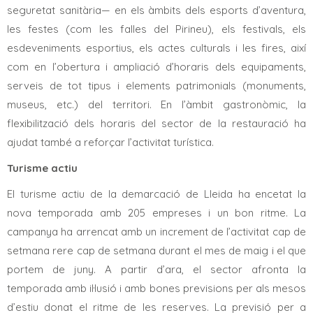
seguretat sanitària— en els àmbits dels esports d’aventura,
les festes (com les falles del Pirineu), els festivals, els
esdeveniments esportius, els actes culturals i les fires, així
com en l’obertura i ampliació d’horaris dels equipaments,
serveis de tot tipus i elements patrimonials (monuments,
museus, etc.) del territori. En l’àmbit gastronòmic, la
flexibilització dels horaris del sector de la restauració ha
ajudat també a reforçar l’activitat turística.
Turisme actiu
El turisme actiu de la demarcació de Lleida ha encetat la
nova temporada amb 205 empreses i un bon ritme. La
campanya ha arrencat amb un increment de l’activitat cap de
setmana rere cap de setmana durant el mes de maig i el que
portem de juny. A partir d’ara, el sector afronta la
temporada amb il·lusió i amb bones previsions per als mesos
d’estiu donat el ritme de les reserves. La previsió per a