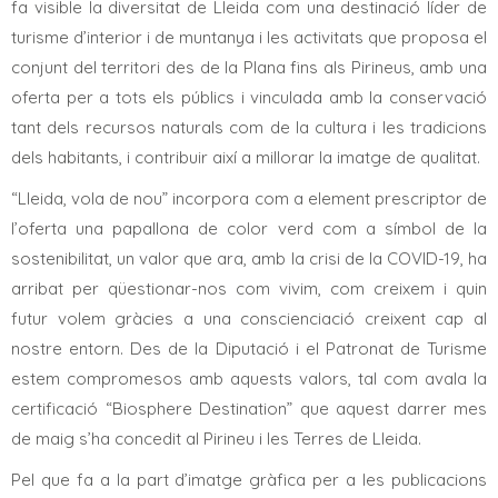
fa visible la diversitat de Lleida com una destinació líder de
turisme d’interior i de muntanya i les activitats que proposa el
conjunt del territori des de la Plana fins als Pirineus, amb una
oferta per a tots els públics i vinculada amb la conservació
tant dels recursos naturals com de la cultura i les tradicions
dels habitants, i contribuir així a millorar la imatge de qualitat.
“Lleida, vola de nou” incorpora com a element prescriptor de
l’oferta una papallona de color verd com a símbol de la
sostenibilitat, un valor que ara, amb la crisi de la COVID-19, ha
arribat per qüestionar-nos com vivim, com creixem i quin
futur volem gràcies a una conscienciació creixent cap al
nostre entorn. Des de la Diputació i el Patronat de Turisme
estem compromesos amb aquests valors, tal com avala la
certificació “Biosphere Destination” que aquest darrer mes
de maig s’ha concedit al Pirineu i les Terres de Lleida.
Pel que fa a la part d’imatge gràfica per a les publicacions