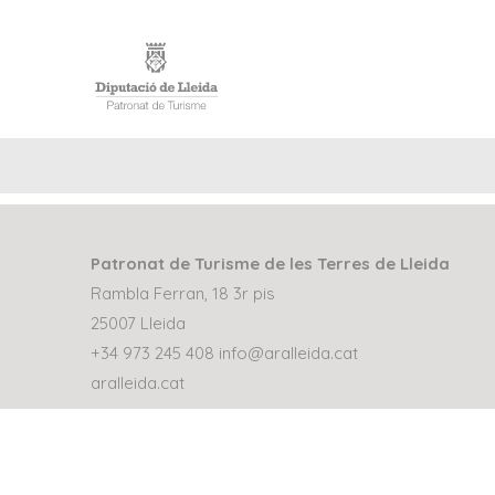
INICI
Patronat de Turisme de les Terres de Lleida
Rambla Ferran, 18 3r pis
25007 Lleida
+34 973 245 408
info@aralleida.cat
aralleida.cat