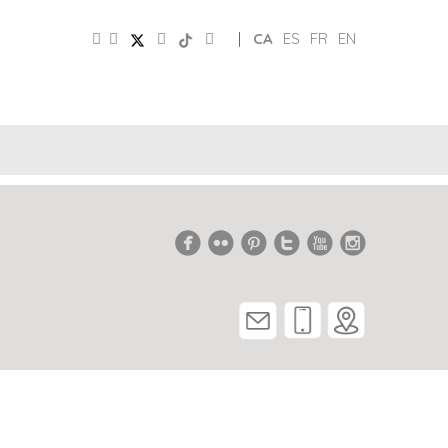
|
CA
ES
FR
EN
CLUB
PATRONAT
XARXES
D’AMICS
TURISME