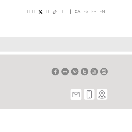
|
CA
ES
FR
EN
CLUB
PATRONAT
XARXES
D’AMICS
TURISME