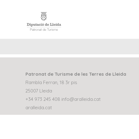
INICI
Patronat de Turisme de les Terres de Lleida
Rambla Ferran, 18 3r pis
25007 Lleida
+34 973 245 408
info@aralleida.cat
aralleida.cat