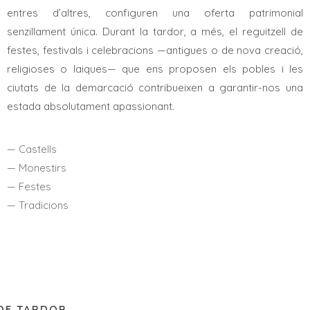
entres d’altres, configuren una oferta patrimonial
senzillament única. Durant la tardor, a més, el reguitzell de
festes, festivals i celebracions —antigues o de nova creació,
religioses o laiques— que ens proposen els pobles i les
ciutats de la demarcació contribueixen a garantir-nos una
estada absolutament apassionant.
— Castells
— Monestirs
— Festes
— Tradicions
DESCOBREIX
TOTES LES
ACTIVITATS
DE TARDOR