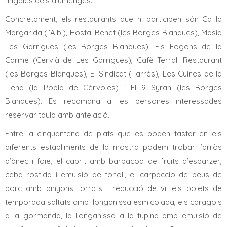
migdies dels diumenges.
Concretament, els restaurants que hi participen són Ca la
Margarida (l’Albi), Hostal Benet (les Borges Blanques), Masia
Les Garrigues
(les Borges Blanques), Els Fogons de la
Carme (Cervià de
Les Garrigues
), Cafè Terrall Restaurant
(les Borges Blanques), El Sindicat (Tarrés), Les Cuines de la
Llena (la Pobla de Cérvoles) i El 9 Syrah (les Borges
Blanques). Es recomana a les persones interessades
reservar taula amb antelació.
Entre la cinquantena de plats que es poden tastar en els
diferents establiments de la mostra podem trobar l’arròs
d’ànec i foie, el cabrit amb barbacoa de fruits d’esbarzer,
ceba rostida i emulsió de fonoll, el carpaccio de peus de
porc amb pinyons torrats i reducció de vi, els bolets de
temporada saltats amb llonganissa esmicolada, els caragols
a la gormanda, la llonganissa a la tupina amb emulsió de