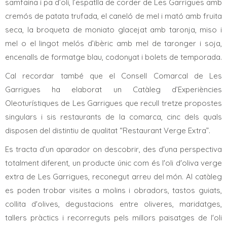
samfaina i pa d’oli, l’espatlla de corder de
Les Garrigues
amb
cremós de patata trufada, el caneló de mel i mató amb fruita
seca, la broqueta de moniato glacejat amb taronja, miso i
mel o el lingot melós d’ibèric amb mel de taronger i soja,
encenalls de formatge blau, codonyat i bolets de temporada.
Cal recordar també que el Consell Comarcal de
Les
Garrigues
ha elaborat un Catàleg d’Experiències
Oleoturístiques de
Les Garrigues
que recull tretze propostes
singulars i sis restaurants de la comarca, cinc dels quals
disposen del distintiu de qualitat “Restaurant Verge Extra”.
Es tracta d’un aparador on descobrir, des d'una perspectiva
totalment diferent, un producte únic com és l'oli d'oliva verge
extra de
Les Garrigues
, reconegut arreu del món. Al catàleg
es poden trobar visites a molins i obradors, tastos guiats,
collita d'olives, degustacions entre oliveres, maridatges,
tallers pràctics i recorreguts pels millors paisatges de l'oli