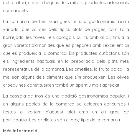
del territori, a més d'alguns dels millors productes artesanals
com ara el vi.
La comarca de
Les Garrigues
té una gastronomia rica i
variada, que va des dels típics plats de pagès, com l’olla
barrejada, les faves i els caragols bullits amb allioli, fins a la
gran varietat d’amanides que es preparen amb l’excel·lent oli
que es produeix a la comarca. Els productes autòctons són
els ingredients habituals en la preparació dels plats més
representatius de la comarca. Les ametlles, la fruita dolça i la
mel són alguns dels aliments que s’hi produeixen. Les olives
arbequines constitueixen també un aperitiu molt apreciat.
La cassola de tros és una tradició gastronòmica popular, i
en alguns pobles de la comarca se celebren concursos i
festes al voltant d’aquest plat amb un alt grau de
participació. Les orelletes són el dolç típic de la comarca.
Més informació: