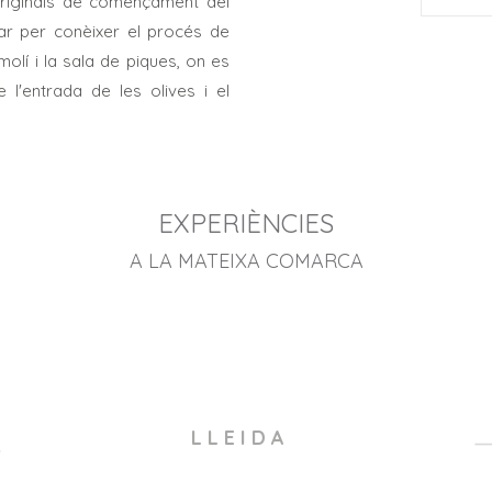
 originals de començament del
erar per conèixer el procés de
 molí i la sala de piques, on es
 l'entrada de les olives i el
EXPERIÈNCIES
A LA MATEIXA COMARCA
L L E I D A