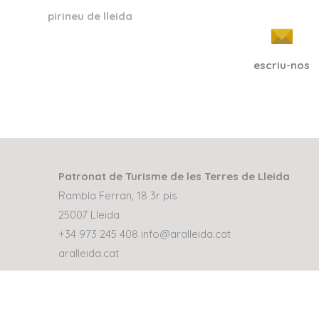
pirineu de lleida
escriu-nos
Patronat de Turisme de les Terres de Lleida
Rambla Ferran, 18 3r pis
25007 Lleida
+34 973 245 408
info@aralleida.cat
aralleida.cat