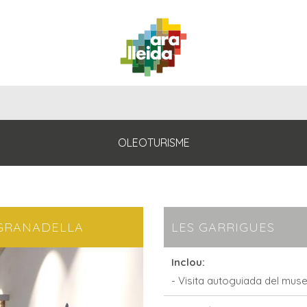
QUÈ
GUIA
RUTES
PLANIFICA
FER?
PRÀCTICA
OLEOTURISME
 GRANADELLA
LES GARRIGUES
Inclou:
- Visita autoguiada del mus