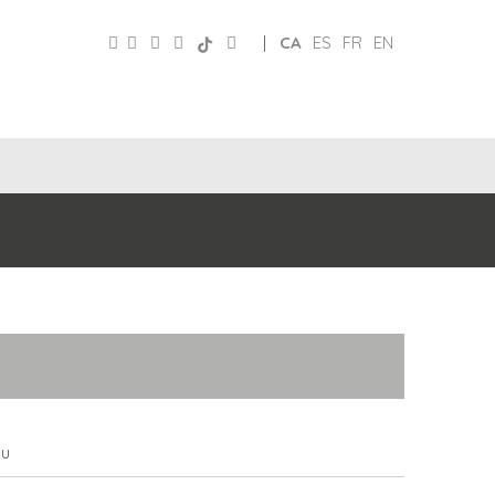
|
CA
ES
FR
EN
CLUB
PATRONAT
XARXES
D’AMICS
TURISME
eu