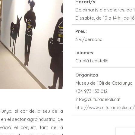
Horari/s:
De dimarts a divendres, de 10
Dissabte, de 10 a 14 h i de 16
Preu:
3 €/persona
Idiomes:
Català i castellà
Organitza
Museu de l’Oli de Catalunya
+34 973 133 012
info@culturadeloli.cat
http://www.culturadeloli.cat/
lunya, al cor de la seu de la
en el sector agroindustrial de
ació el conjunt, tant de la