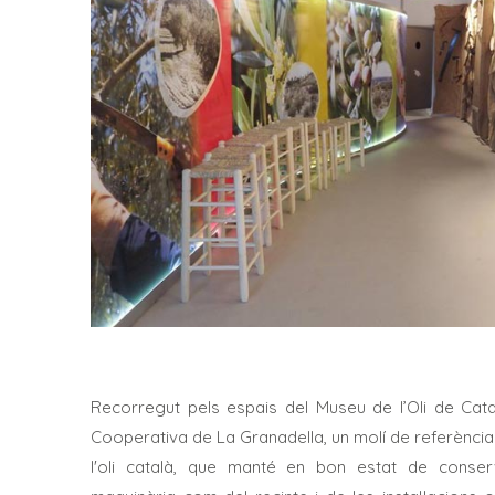
Recorregut pels espais del Museu de l’Oli de Cata
Cooperativa de La Granadella, un molí de referència 
l'oli català, que manté en bon estat de conserv