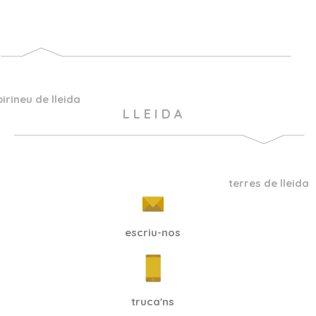
pirineu de lleida
L L E I D A
terres de lleida
escriu-nos
truca'ns