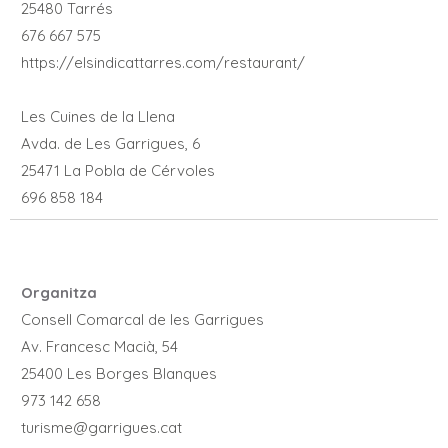
25480 Tarrés
676 667 575
https://elsindicattarres.com/restaurant/
Les Cuines de la Llena
Avda. de Les Garrigues, 6
25471 La Pobla de Cérvoles
696 858 184
Organitza
Consell Comarcal de les Garrigues
Av. Francesc Macià, 54
25400 Les Borges Blanques
973 142 658
turisme@garrigues.cat