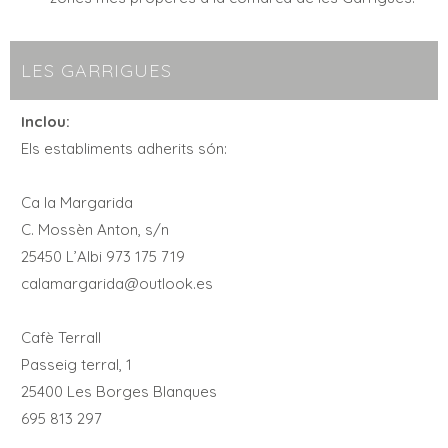
LES GARRIGUES
Inclou:
Els establiments adherits són:
Ca la Margarida
C. Mossèn Anton, s/n
25450 L’Albi 973 175 719
calamargarida@outlook.es
Cafè Terrall
Passeig terral, 1
25400 Les Borges Blanques
695 813 297