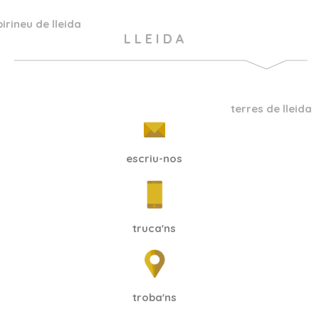
pirineu de lleida
L L E I D A
terres de lleida
escriu-nos
truca'ns
troba'ns